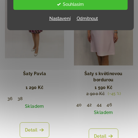
Souhlasím
Nastavení
Odmítnout
Šaty Pavla
Šaty s květinovou
bordurou
1 290 Kč
1 590 Kč
2 900 Kč
(–45 %)
36
38
40
42
44
46
Skladem
Skladem
Detail
Detail