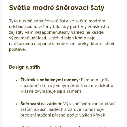
Světle modré šněrovací šaty
Tyto dlouhé společenské šaty ve světle modrém
odstínu jsou navrženy tak, aby podtrhly ženskost a
zajistily vám nezapomenutelný vzhled na každé
významné události. Jejich design kombinuje
nadčasovou eleganci s moderními prvky, které lichotí
postavě.
Design a střih
Živůtek s odhalenými rameny:
Elegantní „off-
shoulder“ střih s jemným překřížením v dekoltu
krásně zvýrazňuje šíji a ramena
Šněrování na zádech:
Výrazné šněrování dodává
šatům luxusní nádech a zároveň umožňuje
precizní stažení přesně podle vašich křivek