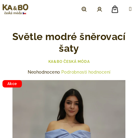
Přejít
na
obsah
Nákupn
Hledat
Přihlášení
Světle modré šněrovací
košík
šaty
KA&BO ČESKÁ MÓDA
Průměrné
Neohodnoceno
Podrobnosti hodnocení
hodnocení
produktu
Akce
je
0,0
z
5
hvězdiček.