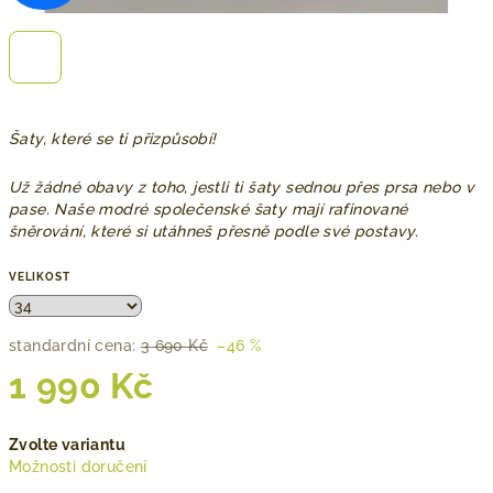
Šaty, které se ti přizpůsobí!
Už žádné obavy z toho, jestli ti šaty sednou přes prsa nebo v
pase. Naše modré společenské šaty mají rafinované
šněrování, které si utáhneš přesně podle své postavy.
VELIKOST
standardní cena:
3 690 Kč
–46 %
1 990 Kč
Měrná
Zvolte variantu
cena:
Možnosti doručení