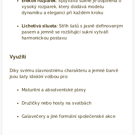
Efektní rozparek:
Splývavá sukně je doplněna o
vysoký rozparek, který dodává modelu
dynamiku a eleganci při každém kroku
Lichotivá silueta:
Střih šatů s jasně definovaným
pasem a jemně se rozšiřující sukní vytváří
harmonickou postavu
Využití
Díky svému slavnostnímu charakteru a jemné barvě
jsou šaty ideální volbou pro:
Maturitní a absolventské plesy
Družičky nebo hosty na svatbách
Galavečery a jiné formální společenské akce