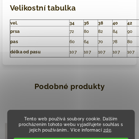
Velikostní tabulka
vel.
34
36
38
40
42
prsa
72
80
82
84
90
pas
60
64
70
78
80
délka od pasu
107
107
107
107
107
Podobné produkty
Tento web používá soubory cookie. Dalším
Akce
procházením tohoto webu vyjadřujete souhlas s
jejich používáním.. Více informací
zde
.