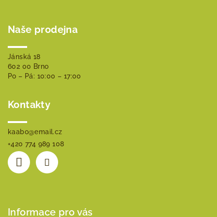
Z
á
Naše prodejna
p
a
t
Jánská 18
602 00 Brno
í
Po – Pá: 10:00 – 17:00
Kontakty
kaabo
@
email.cz
+420 774 989 108
Informace pro vás