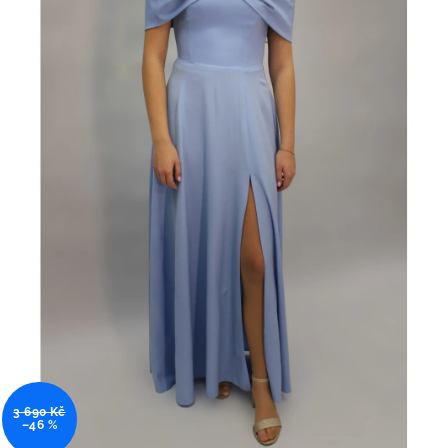
3 690 Kč
–46 %