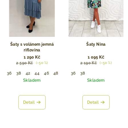
Šaty s volánem jemná
Šaty Nina
riflovina
1 290 Kč
1 095 Kč
2 590 Kč
2 190 Kč
(–50 %)
(–50 %)
36
38
42
44
46
48
36
38
Skladem
Skladem
Detail
Detail