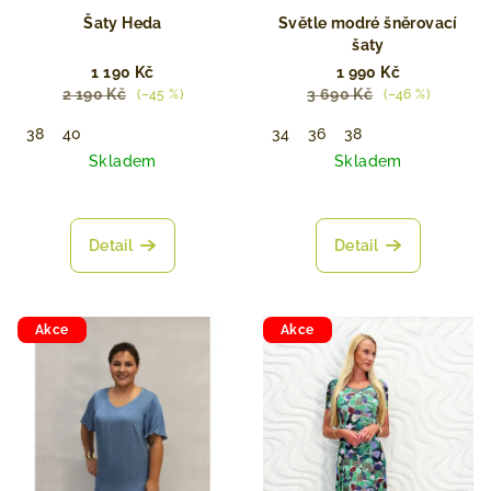
Šaty Heda
Světle modré šněrovací
šaty
1 190 Kč
1 990 Kč
2 190 Kč
3 690 Kč
(–45 %)
(–46 %)
38
40
34
36
38
Skladem
Skladem
Detail
Detail
Akce
Akce