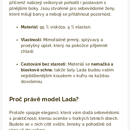
přičemž nabízejí velkorysé pohodlí i postavám s
plnějšími boky. Jsou stvořené pro sebevědomé ženy,
které milují barvy a nebojí se přitáhnout pozornost.
Materiál:
95 % viskóza, 5 % elastan.
Vlastnosti:
Mimořádně jemný, splývavý a
prodyšný úplet, který na pokožce příjemně
chladí.
Cestování bez starostí:
Materiál se
nemačká a
bleskově schne
, takže šaty Lada budou vaším
nejoblíbenějším kouskem v kufru na každou
dovolenou.
Proč právě model Lada?
Protože spojuje eleganci, která vám dodá sebevědomí,
s praktičností, kterou oceníte v horkých letních dnech.
Budete se v nich cítit svěže, žensky a pohodlně od