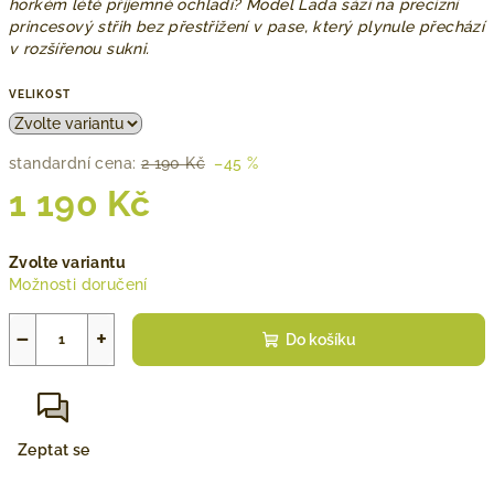
horkém létě příjemně ochladí? Model Lada sází na precizní
princesový střih bez přestřižení v pase, který plynule přechází
v rozšířenou sukni.
VELIKOST
standardní cena:
2 190 Kč
–45 %
1 190 Kč
Měrná
Zvolte variantu
cena:
Možnosti doručení
−
+
Do košíku
Zeptat se