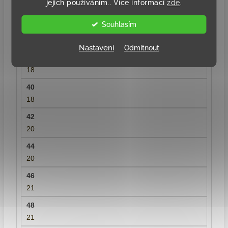
jejich používáním.. Více informací
zde
.
Délka rukávu
Souhlasím
18
Nastavení
Odmítnout
18
18
20
20
21
21