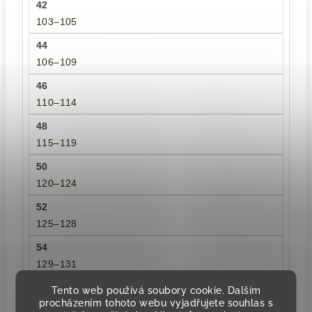
103–105
106–109
110–114
115–119
120–124
125–128
129–131
Tento web používá soubory cookie. Dalším
procházením tohoto webu vyjadřujete souhlas s