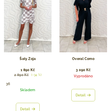
Šaty Zoja
Overal Como
1 890 Kč
3 090 Kč
2 890 Kč
(–34 %)
Vyprodáno
36
Skladem
Detail
Detail