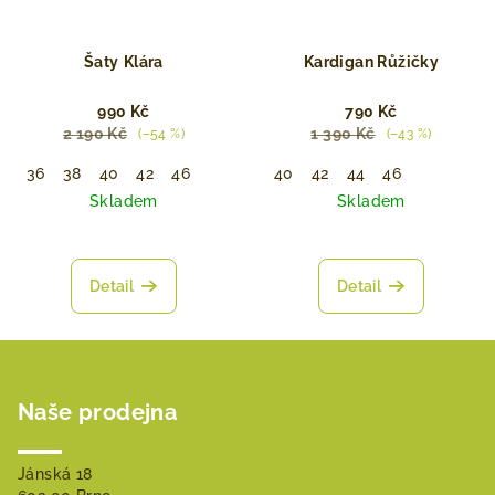
Šaty ⁠⁠Klára
Kardigan Růžičky
990 Kč
790 Kč
2 190 Kč
1 390 Kč
(–54 %)
(–43 %)
36
38
40
42
46
40
42
44
46
Skladem
Skladem
Detail
Detail
Z
á
Naše prodejna
p
a
t
Jánská 18