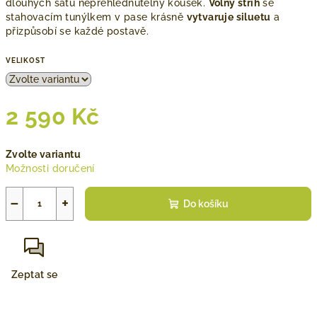
dlouhých šatů nepřehlédnutelný kousek.
Volný střih
se
stahovacím tunýlkem v pase krásně
vytvaruje siluetu
a
přizpůsobí se každé postavě.
VELIKOST
2 590 Kč
Měrná
Zvolte variantu
cena:
Možnosti doručení
−
+
Do košíku
Zeptat se