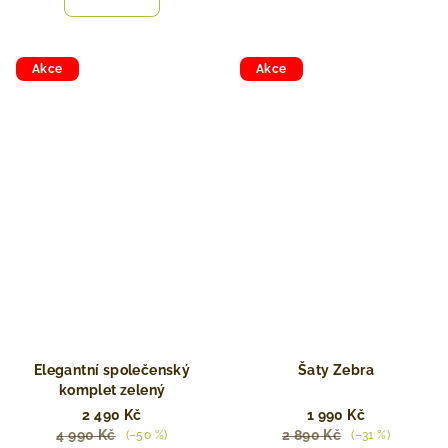
Akce
Akce
Elegantní společenský
Šaty Zebra
komplet zelený
2 490 Kč
1 990 Kč
4 990 Kč
2 890 Kč
(–50 %)
(–31 %)