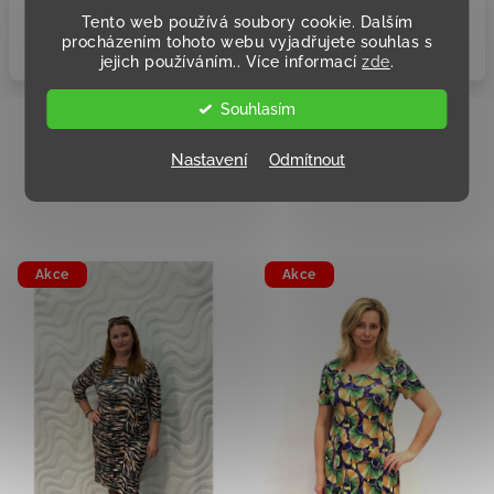
129
Tento web používá soubory cookie. Dalším
procházením tohoto webu vyjadřujete souhlas s
jejich používáním.. Více informací
zde
.
Souhlasím
Podobné produkty
Nastavení
Odmítnout
Akce
Akce