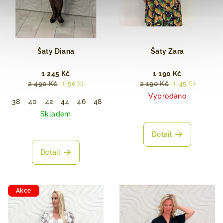
Šaty Diana
Šaty Zara
1 245 Kč
1 190 Kč
2 490 Kč
2 190 Kč
(–50 %)
(–45 %)
Vyprodáno
38
40
42
44
46
48
50
58
Skladem
Detail
Detail
Akce