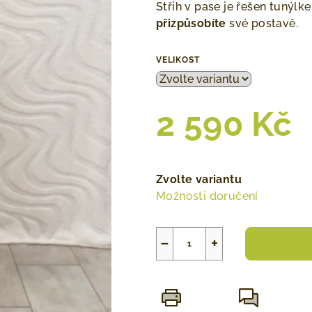
0,0
Střih v pase je řešen tunýlk
z
přizpůsobíte
své postavě.
5
hvězdiček.
VELIKOST
2 590 Kč
Měrná
cena:
Zvolte variantu
Možnosti doručení
−
+