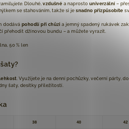
 zamilujete.
Dlouhé,
vzdušné
a naprosto
univerzální
– přes
unýlkem se stahováním, takže si je
snadno přizpůsobíte
sv
cm dodává
pohodlí při chůzi
a jemný spadený rukávek zakr
čí přehodit džínovou bundu – a můžete vyrazit.
lna, 50 % len
 šaty?
 lehkost
. Využijete je na denní pochůzky, večerní párty, d
y šaty, desítky příležitostí.
lka
38
40
42