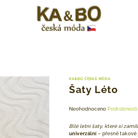
KA&BO ČESKÁ MÓDA
Šaty Léto
Průměrné
Neohodnoceno
Podrobnosti
hodnocení
produktu
Bílé letní šaty, které si zamil
je
univerzální
– přesně takové j