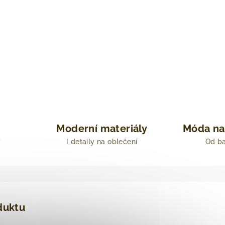
Moderní materiály
Móda na
y
I detaily na oblečení
Od ba
duktu