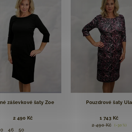
né záševkové šaty Zoe
Pouzdrové šaty Ul
2 490 Kč
1 743 Kč
2 490 Kč
(–30 %)
40
46
50