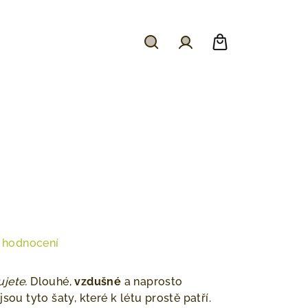
Hledat
Přihlášení
Nákupní
košík
 hodnocení
ujete.
Dlouhé,
vzdušné
a naprosto
sou tyto šaty, které k létu prostě patří.