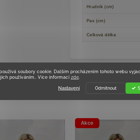
Hrudník (cm)
Pas (cm)
Celková délka
používá soubory cookie. Dalším procházením tohoto webu vyjad
ejich používáním.. Více informací
zde
.
Podobné produkty
Nastavení
Odmítnout
Akce