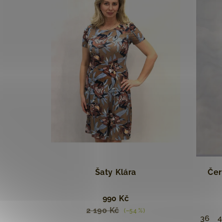
Šaty ⁠⁠Klára
Čer
990 Kč
2 190 Kč
(–54 %)
36