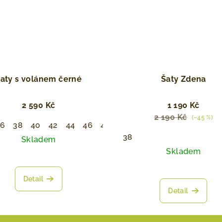
aty s volánem černé
Šaty Zdena
2 590 Kč
1 190 Kč
2 190 Kč
(–45 %)
36
38
40
42
44
46
48
50
38
Skladem
Skladem
Detail
Detail