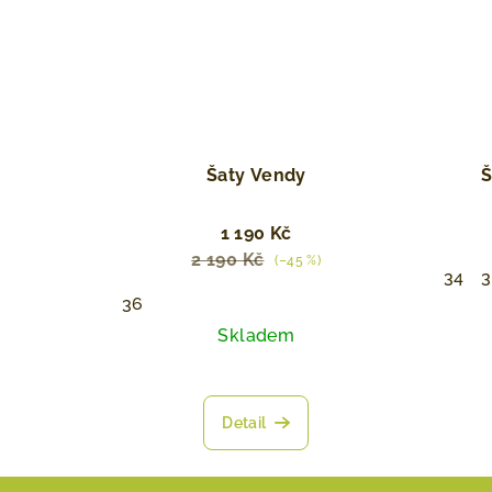
Šaty Vendy
Š
1 190 Kč
2 190 Kč
(–45 %)
34
36
Skladem
Detail