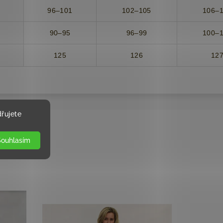
96–101
102–105
106–
90–95
96–99
100–
125
126
12
řujete
Souhlasím