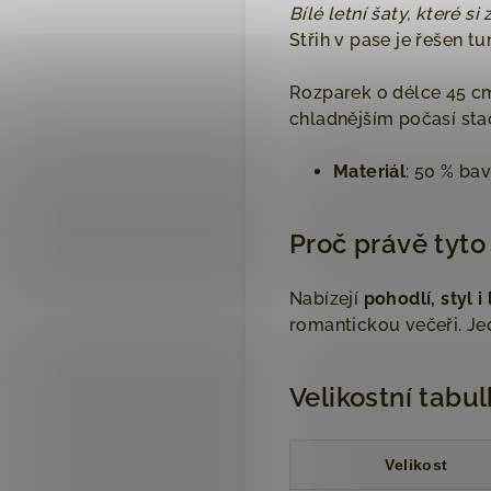
Bílé letní šaty, které si
Střih v pase je řešen t
Rozparek o délce 45 
chladnějším počasí sta
Materiál
: 50 % bav
Proč právě tyto
Nabízejí
pohodlí, styl i
romantickou večeři. Jedn
Velikostní tabu
Velikost