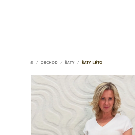
Přejít
na
obsah
/
OBCHOD
/
ŠATY
/
ŠATY LÉTO
DOMŮ