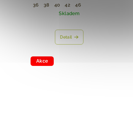
36
38
40
42
46
Skladem
Detail
Akce