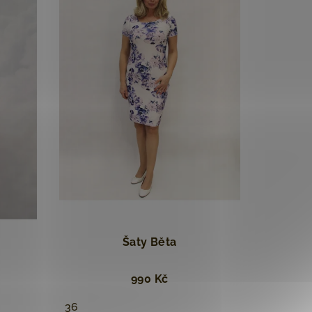
a
Šaty Běta
990 Kč
36