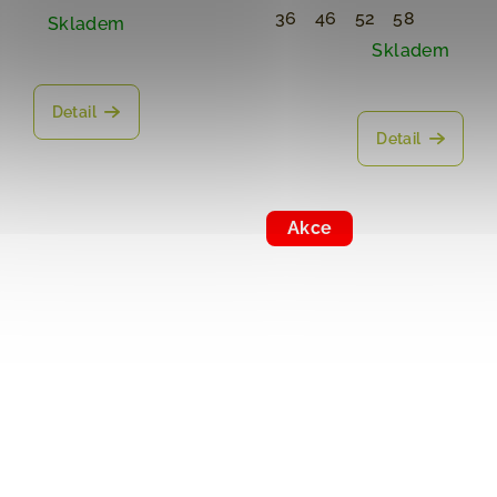
36
46
52
58
Skladem
Skladem
Detail
Detail
Akce