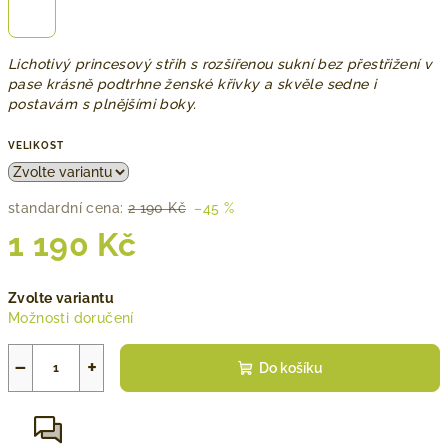
Lichotivý princesový střih s rozšířenou sukní bez přestřižení v
pase krásně podtrhne ženské křivky a skvěle sedne i
postavám s plnějšími boky.
VELIKOST
standardní cena:
2 190 Kč
–45 %
1 190 Kč
Měrná
Zvolte variantu
cena:
Možnosti doručení
−
+
Do košíku