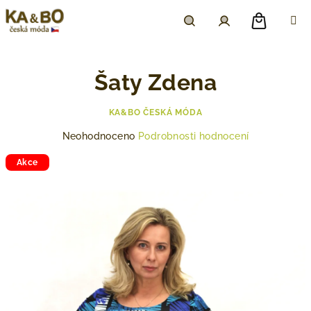
Přejít
na
obsah
Nákupn
Hledat
Přihlášení
Šaty Zdena
košík
KA&BO ČESKÁ MÓDA
Průměrné
Neohodnoceno
Podrobnosti hodnocení
hodnocení
produktu
Akce
je
0,0
z
5
hvězdiček.