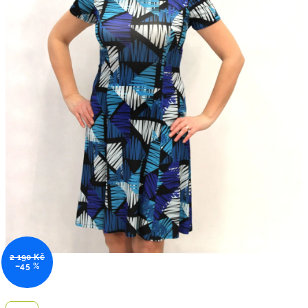
2 190 Kč
–45 %