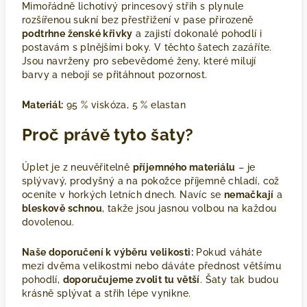
Mimořádně lichotivý princesový střih s plynule
rozšířenou sukní bez přestřižení v pase přirozeně
podtrhne ženské křivky
a zajistí dokonalé pohodlí i
postavám s plnějšími boky. V těchto šatech zazáříte.
Jsou navrženy pro sebevědomé ženy, které milují
barvy a nebojí se přitáhnout pozornost.
Materiál:
95 % viskóza, 5 % elastan
Proč právě tyto šaty?
Úplet je z neuvěřitelně
příjemného materiálu
– je
splývavý, prodyšný a na pokožce příjemně chladí, což
oceníte v horkých letních dnech. Navíc se
nemačkají
a
bleskově schnou
, takže jsou jasnou volbou na každou
dovolenou.
Naše doporučení k výběru velikosti:
Pokud váháte
mezi dvěma velikostmi nebo dáváte přednost většímu
pohodlí,
doporučujeme zvolit tu větší
. Šaty tak budou
krásně splývat a střih lépe vynikne.