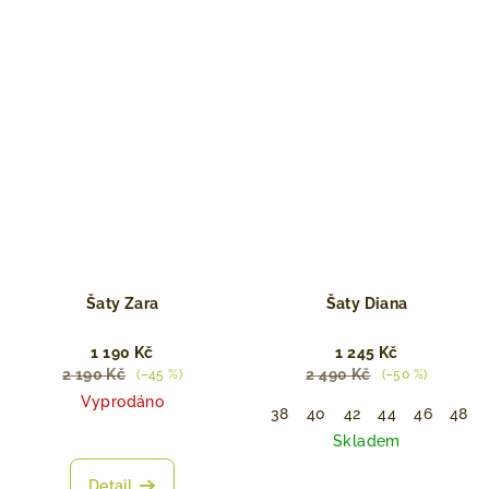
Šaty Zara
Šaty Diana
1 190 Kč
1 245 Kč
2 190 Kč
2 490 Kč
(–45 %)
(–50 %)
Vyprodáno
38
40
42
44
46
48
Skladem
Detail