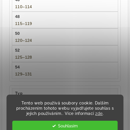
110–114
115–119
120–124
125–128
129–131
Délka rukávu
Tento web používá soubory cookie. Dalším
procházením tohoto webu vyjadřujete souhlas s
jejich používáním.. Více informací
zde
.
18
Souhlasím