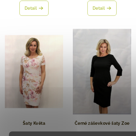
Detail
Detail
Šaty Květa
Černé záševkové šaty Zoe