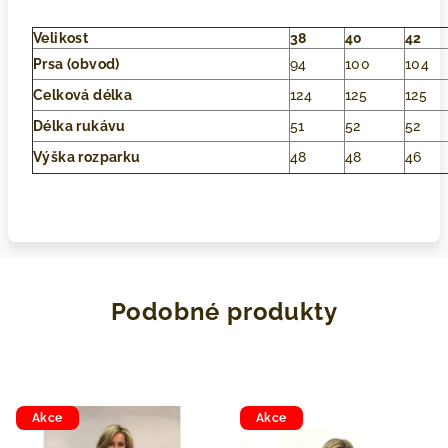
Velikost
38
40
42
Prsa (obvod)
94
100
104
Celková délka
124
125
125
Délka rukávu
51
52
52
Výška rozparku
48
48
46
Podobné produkty
Akce
Akce