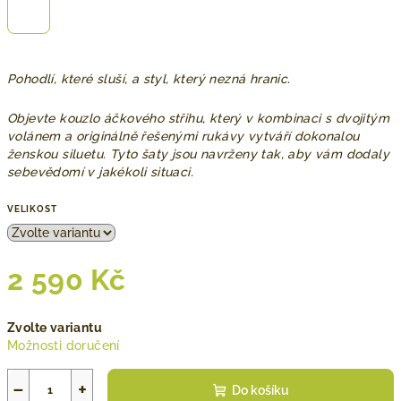
Pohodlí, které sluší, a styl, který nezná hranic.
Objevte kouzlo áčkového střihu, který v kombinaci s dvojitým
volánem a originálně řešenými rukávy vytváří dokonalou
ženskou siluetu. Tyto šaty jsou navrženy tak, aby vám dodaly
sebevědomí v jakékoli situaci.
VELIKOST
2 590 Kč
Měrná
Zvolte variantu
cena:
Možnosti doručení
−
+
Do košíku