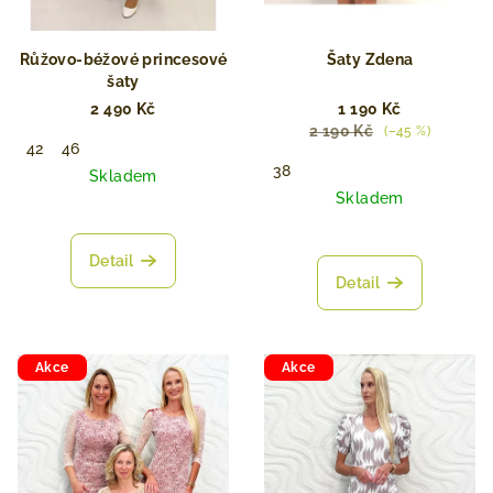
Růžovo-béžové princesové
Šaty Zdena
šaty
2 490 Kč
1 190 Kč
2 190 Kč
(–45 %)
42
46
38
Skladem
Skladem
Detail
Detail
Akce
Akce