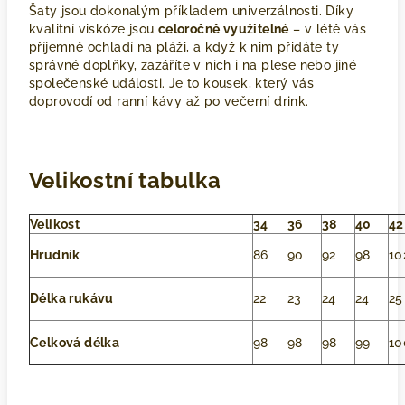
Šaty jsou dokonalým příkladem univerzálnosti. Díky
kvalitní viskóze jsou
celoročně využitelné
– v létě vás
příjemně ochladí na pláži, a když k nim přidáte ty
správné doplňky, zazáříte v nich i na plese nebo jiné
společenské události. Je to kousek, který vás
doprovodí od ranní kávy až po večerní drink.
Velikostní tabulka
Velikost
34
36
38
40
42
Hrudník
86
90
92
98
10
Délka rukávu
22
23
24
24
25
Celková délka
98
98
98
99
10