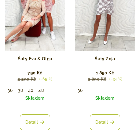
Šaty Eva & Olga
Šaty Zoja
790 Kč
1 890 Kč
2 290 Kč
2 890 Kč
(–65 %)
(–34 %)
36
38
40
48
36
Skladem
Skladem
Detail
Detail