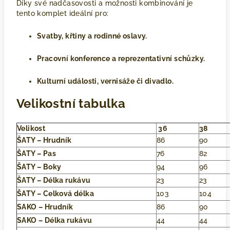
Díky své nadčasovosti a možnosti kombinování je
tento komplet ideální pro:
Svatby, křtiny a rodinné oslavy.
Pracovní konference a reprezentativní schůzky.
Kulturní události, vernisáže či divadlo.
Velikostní tabulka
Velikost
36
38
ŠATY – Hrudník
86
90
ŠATY – Pas
76
82
ŠATY – Boky
94
96
ŠATY – Délka rukávu
23
23
ŠATY – Celková délka
103
104
SAKO – Hrudník
86
90
SAKO – Délka rukávu
44
44