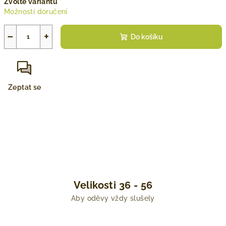
Zvolte variantu
cena:
Možnosti doručení
−
+
Do košíku
Zeptat se
Velikosti 36 - 56
Aby oděvy vždy slušely