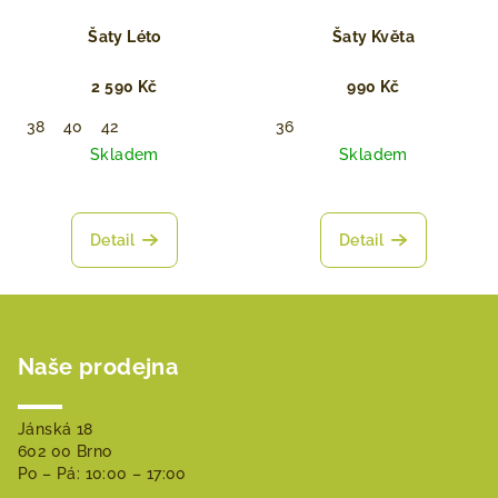
Šaty Léto
Šaty Květa
2 590 Kč
990 Kč
38
40
42
36
Skladem
Skladem
Detail
Detail
Z
á
Naše prodejna
p
a
t
Jánská 18
602 00 Brno
í
Po – Pá: 10:00 – 17:00