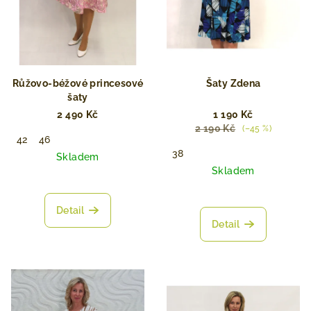
Růžovo-béžové princesové
Šaty Zdena
šaty
2 490 Kč
1 190 Kč
2 190 Kč
(–45 %)
42
46
38
Skladem
Skladem
Detail
Detail