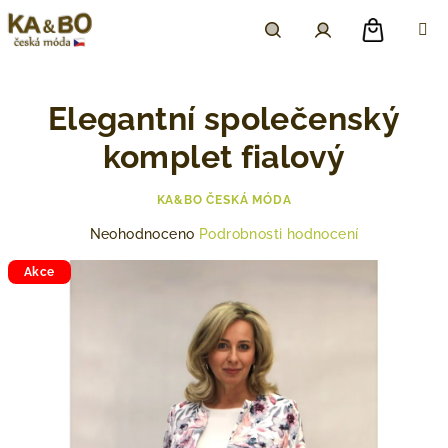
Přejít
na
obsah
Nákupn
Hledat
Přihlášení
Elegantní společenský
košík
komplet fialový
KA&BO ČESKÁ MÓDA
Průměrné
Neohodnoceno
Podrobnosti hodnocení
hodnocení
produktu
Akce
je
0,0
z
5
hvězdiček.