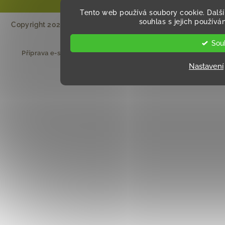
Tento web používá soubory cookie. Dalš
souhlas s jejich používá
Copyright 2026
KA&BO
. Všechna práva vyhrazena.
Upravit
nastavení cookies
Sou
Příprava e-shopu
:
Ondřej Doležal
|
Vytvořil Shoptet
Nastavení