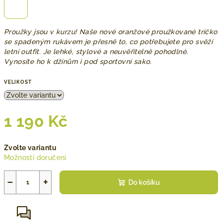
Proužky jsou v kurzu! Naše nové oranžové proužkované tričko
se spadeným rukávem je přesně to, co potřebujete pro svěží
letní outfit. Je lehké, stylové a neuvěřitelně pohodlné.
Vynosíte ho k džínům i pod sportovní sako.
VELIKOST
1 190 Kč
Měrná
Zvolte variantu
cena:
Možnosti doručení
−
+
Do košíku