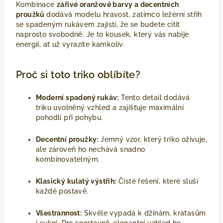
Kombinace
zářivé oranžové barvy a decentních
proužků
dodává modelu hravost, zatímco ležérní střih
se spadeným rukávem zajistí, že se budete cítit
naprosto svobodně. Je to kousek, který vás nabije
energií, ať už vyrazíte kamkoliv.
Proč si toto triko oblíbíte?
Moderní spadený rukáv:
Tento detail dodává
triku uvolněný vzhled a zajišťuje maximální
pohodlí při pohybu.
Decentní proužky:
Jemný vzor, který triko oživuje,
ale zároveň ho nechává snadno
kombinovatelným.
Klasický kulatý výstřih:
Čisté řešení, které sluší
každé postavě.
Všestrannost:
Skvěle vypadá k džínám, kraťasům