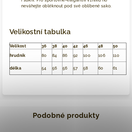
i sukni. Pro sportovně-elegantní vzhled ho
neváhejte obléknout pod své oblíbené sako.
Velikostní tabulka
Velikost
36
38
40
42
46
48
50
hrudník
80
84
86
92
100
106
110
délka
54
56
56
57
58
60
61
Podobné produkty