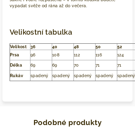
vypadat svěže od rána až do večera.
Velikostní tabulka
Velikost
36
40
48
50
52
Prsa
96
108
112
116
124
Délka
69
69
70
71
71
Rukáv
spadený
spadený
spadený
spadený
spaden
Podobné produkty