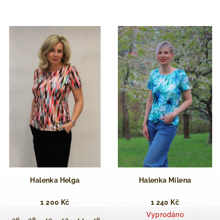
Halenka Helga
Halenka Milena
1 200 Kč
1 240 Kč
Vyprodáno
36
38
40
42
44
46
54