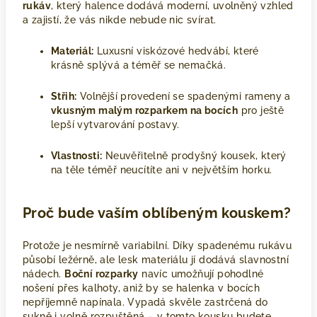
rukáv
, který halence dodává moderní, uvolněný vzhled
a zajistí, že vás nikde nebude nic svírat.
Materiál:
Luxusní viskózové hedvábí, které
krásně splývá a téměř se nemačká.
Střih:
Volnější provedení se spadenými rameny a
vkusným malým rozparkem na bocích
pro ještě
lepší vytvarování postavy.
Vlastnosti:
Neuvěřitelně prodyšný kousek, který
na těle téměř neucítíte ani v největším horku.
Proč bude vaším oblíbeným kouskem?
Protože je nesmírně variabilní. Díky spadenému rukávu
působí ležérně, ale lesk materiálu jí dodává slavnostní
nádech.
Boční rozparky
navíc umožňují pohodlné
nošení přes kalhoty, aniž by se halenka v bocích
nepříjemně napínala. Vypadá skvěle zastrčená do
sukně i volně rozpuštěná – v tomto kousku budete