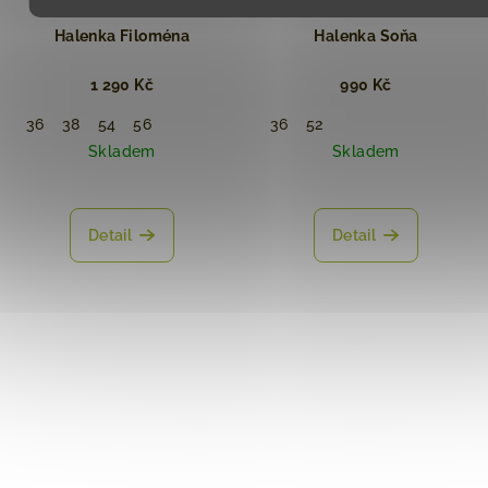
Halenka Filoména
Halenka ⁠Soňa
1 290 Kč
990 Kč
36
38
54
56
36
52
Skladem
Skladem
Detail
Detail