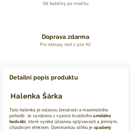
Od babičky po vnučku
Doprava zdarma
Pro nákupy nad 2 500 Kč
Detailní popis produktu
Ř
e
Halenka Šárka
k
l
/
Tato halenka je oslavou ženskosti a maximálního
a
j
pohodlí. Je vyrobena z vysoce kvalitního
umělého
s
hedvábí
, které vyniká úžasnou splývavostí a jemným,
i
chladivým efektem. Dominantou střihu je
spadený
: