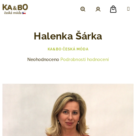
Přejít
na
obsah
Nákupn
Hledat
Přihlášení
Halenka Šárka
košík
KA&BO ČESKÁ MÓDA
Průměrné
Neohodnoceno
Podrobnosti hodnocení
hodnocení
produktu
je
0,0
z
5
hvězdiček.