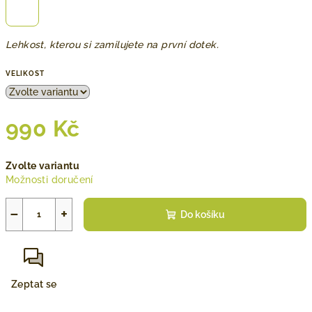
Lehkost, kterou si zamilujete na první dotek.
VELIKOST
990 Kč
Měrná
Zvolte variantu
cena:
Možnosti doručení
−
+
Do košíku
Zeptat se