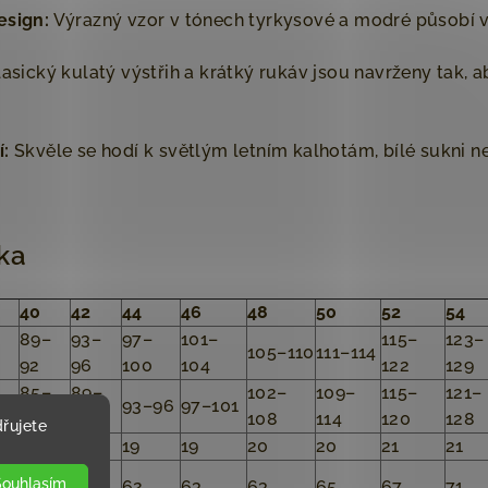
esign:
Výrazný vzor v tónech tyrkysové a modré působí v
asický kulatý výstřih a krátký rukáv jsou navrženy tak,
í:
Skvěle se hodí k světlým letním kalhotám, bílé sukni 
lka
40
42
44
46
48
50
52
54
–
89–
93–
97–
101–
115–
123–
105–110
111–114
92
96
100
104
122
129
85–
89–
102–
109–
115–
121–
93–96
97–101
88
92
108
114
120
128
řujete
18
19
19
19
20
20
21
21
Souhlasím
61
62
62
63
63
65
67
71