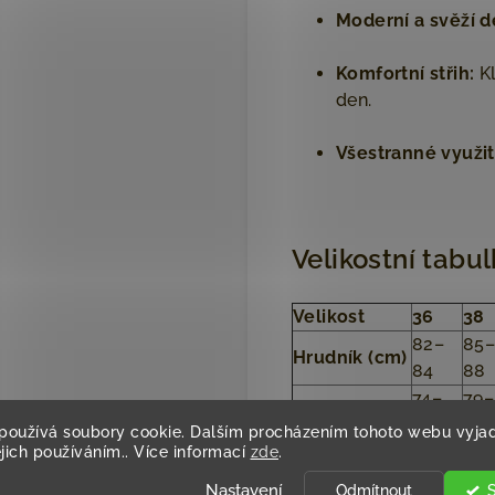
Moderní a svěží d
Komfortní střih:
Kl
den.
Všestranné využit
Velikostní tabu
Velikost
36
38
82–
85
Hrudník (cm)
84
88
74–
79–
Pas (cm)
78
84
používá soubory cookie. Dalším procházením tohoto webu vyjad
Délka rukávu
18
18
ejich používáním.. Více informací
zde
.
Celková
Nastavení
Odmítnout
60
60