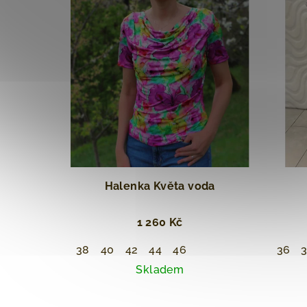
Halenka Květa voda
1 260 Kč
38
40
42
44
46
36
Skladem