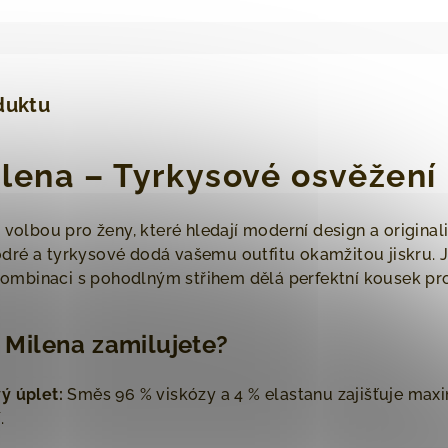
duktu
lena – Tyrkysové osvěžení 
í volbou pro ženy, které hledají moderní design a origin
ré a tyrkysové dodá vašemu outfitu okamžitou jiskru. J
 kombinaci s pohodlným střihem dělá perfektní kousek pro
 Milena zamilujete?
ý úplet:
Směs 96 % viskózy a 4 % elastanu zajišťuje max
.