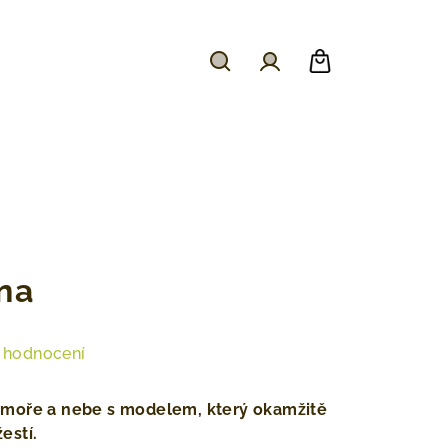
Hledat
Přihlášení
Nákupní
košík
na
 hodnocení
 moře a nebe s modelem, který okamžitě
estí.