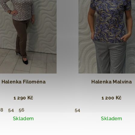
Halenka Filoména
Halenka Malvína
1 290 Kč
1 200 Kč
38
54
56
54
Skladem
Skladem