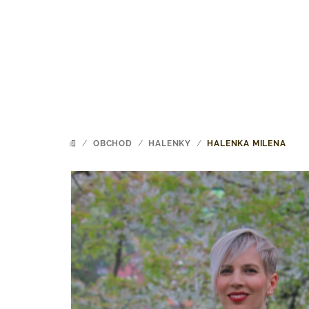
Přejít
na
obsah
/
OBCHOD
/
HALENKY
/
HALENKA MILENA
DOMŮ