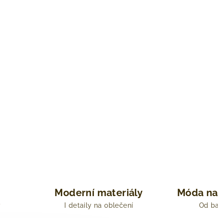
Moderní materiály
Móda na
y
I detaily na oblečení
Od ba