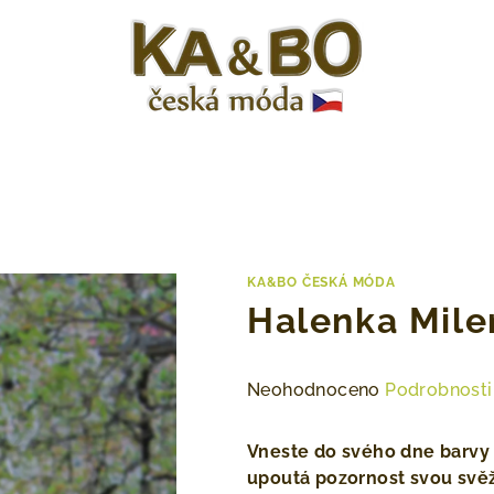
KA&BO ČESKÁ MÓDA
Halenka Mile
Průměrné
Neohodnoceno
Podrobnosti
hodnocení
produktu
Vneste do svého dne barvy
je
upoutá pozornost svou svěž