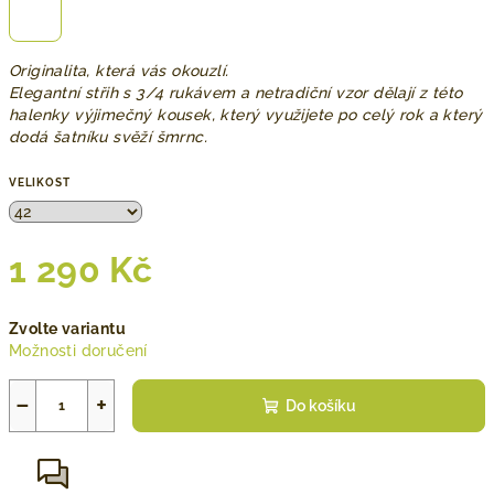
Originalita, která vás okouzlí.
Elegantní střih s 3/4 rukávem a netradiční vzor dělají z této
halenky výjimečný kousek, který využijete po celý rok a který
dodá šatníku svěží šmrnc.
VELIKOST
1 290 Kč
Měrná
Zvolte variantu
cena:
Možnosti doručení
−
+
Do košíku