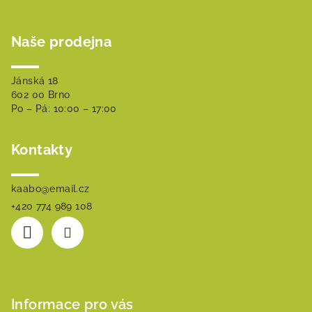
Z
á
Naše prodejna
p
a
t
Jánská 18
602 00 Brno
í
Po – Pá: 10:00 – 17:00
Kontakty
kaabo
@
email.cz
+420 774 989 108
Informace pro vás