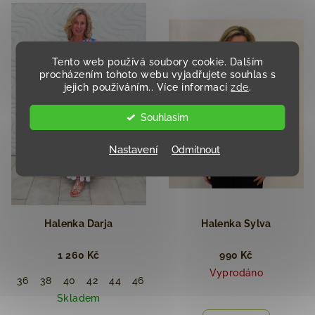
Tento web používá soubory cookie. Dalším
procházením tohoto webu vyjadřujete souhlas s
jejich používáním.. Více informací
zde
.
Souhlasím
Nastavení
Odmítnout
Halenka Darja
Halenka ⁠Sylva
1 260 Kč
990 Kč
Vyprodáno
36
38
40
42
44
46
48
Skladem