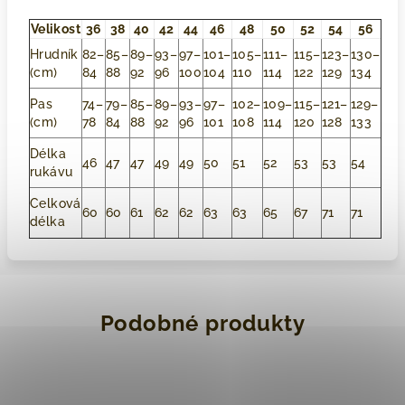
Velikost
36
38
40
42
44
46
48
50
52
54
56
Hrudník
82–
85–
89–
93–
97–
101–
105–
111–
115–
123–
130–
(cm)
84
88
92
96
100
104
110
114
122
129
134
Pas
74–
79–
85–
89–
93–
97–
102–
109–
115–
121–
129–
(cm)
78
84
88
92
96
101
108
114
120
128
133
Délka
46
47
47
49
49
50
51
52
53
53
54
rukávu
Celková
60
60
61
62
62
63
63
65
67
71
71
délka
Podobné produkty