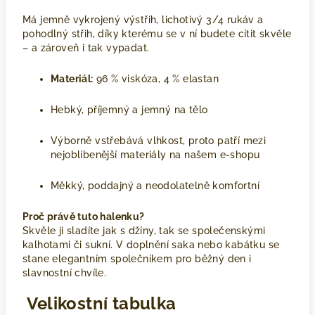
Má jemně vykrojený výstřih, lichotivý 3/4 rukáv a
pohodlný střih, díky kterému se v ní budete cítit skvěle
– a zároveň i tak vypadat.
Materiál:
96 % viskóza, 4 % elastan
Hebký, příjemný a jemný na tělo
Výborně vstřebává vlhkost, proto patří mezi
nejoblíbenější materiály na našem e-shopu
Měkký, poddajný a neodolatelně komfortní
Proč právě tuto halenku?
Skvěle ji sladíte jak s džíny, tak se společenskými
kalhotami či sukní. V doplnění saka nebo kabátku se
stane elegantním společníkem pro běžný den i
slavnostní chvíle.
Velikostní tabulka