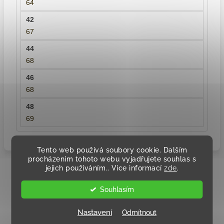
64
67
68
68
69
Tento web používá soubory cookie. Dalším
procházením tohoto webu vyjadřujete souhlas s
jejich používáním.. Více informací
zde
.
Podobné produkty
Souhlasím
Nastavení
Odmítnout