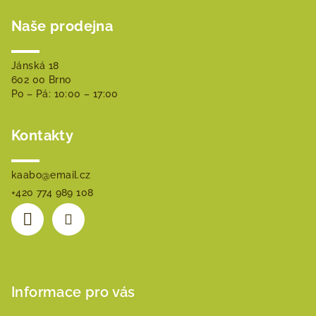
á
Naše prodejna
p
a
t
Jánská 18
602 00 Brno
í
Po – Pá: 10:00 – 17:00
Kontakty
kaabo
@
email.cz
+420 774 989 108
Informace pro vás