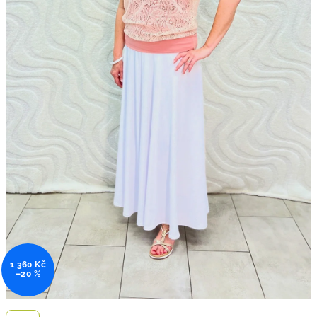
1 360 Kč
–20 %