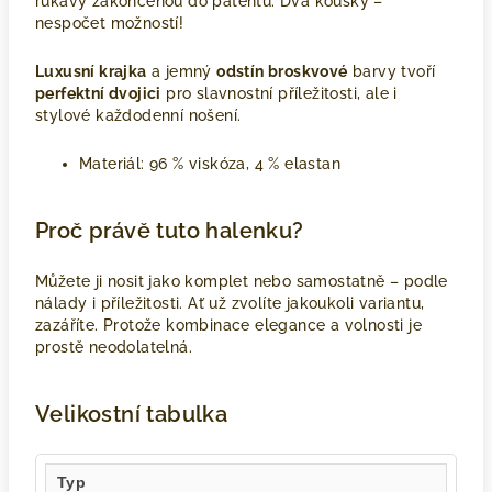
rukávy zakončenou do patentu. Dva kousky –
nespočet možností!
Luxusní krajka
a jemný
odstín broskvové
barvy tvoří
perfektní dvojici
pro slavnostní příležitosti, ale i
stylové každodenní nošení.
Materiál: 96 % viskóza, 4 % elastan
Proč právě tuto halenku?
Můžete ji nosit jako komplet nebo samostatně – podle
nálady i příležitosti. Ať už zvolíte jakoukoli variantu,
zazáříte. Protože kombinace elegance a volnosti je
prostě neodolatelná.
Velikostní tabulka