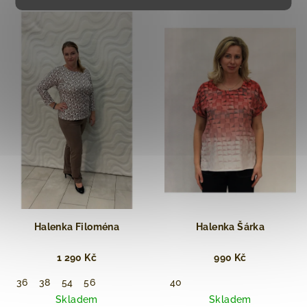
Halenka Filoména
Halenka Šárka
1 290 Kč
990 Kč
36
38
54
56
40
Skladem
Skladem