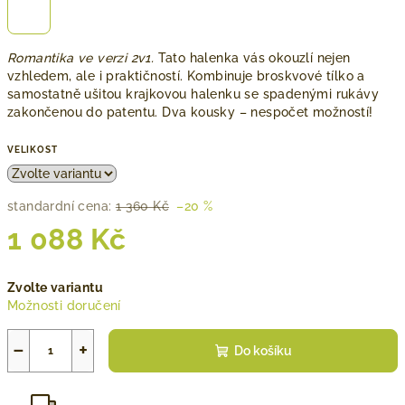
Romantika ve verzi 2v1.
Tato halenka vás okouzlí nejen
vzhledem, ale i praktičností. Kombinuje broskvové tílko a
samostatně ušitou krajkovou halenku se spadenými rukávy
zakončenou do patentu. Dva kousky – nespočet možností!
VELIKOST
standardní cena:
1 360 Kč
–20 %
1 088 Kč
Měrná
Zvolte variantu
cena:
Možnosti doručení
−
+
Do košíku