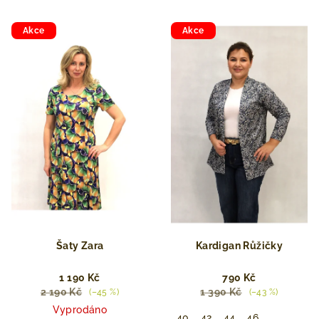
Akce
Akce
Šaty Zara
Kardigan Růžičky
1 190 Kč
790 Kč
2 190 Kč
1 390 Kč
(–45 %)
(–43 %)
Vyprodáno
40
42
44
46