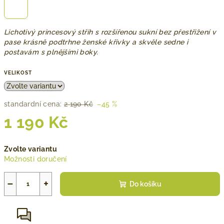
Lichotivý princesový střih s rozšířenou sukní bez přestřižení v
pase krásně podtrhne ženské křivky a skvěle sedne i
postavám s plnějšími boky.
VELIKOST
standardní cena:
2 190 Kč
–45 %
1 190 Kč
Měrná
Zvolte variantu
cena:
Možnosti doručení
−
+
Do košíku