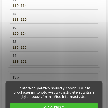
110–114
115–119
120–124
125–128
129–131
Délka rukávu
Tento web používá soubory cookie. Dalším
procházením tohoto webu vyjadřujete souhlas s
jejich používáním.. Více informací
zde
.
18
Souhlasím