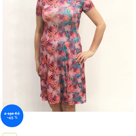
2 190 Kč
–45 %