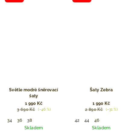
Světle modré šněrovací
Šaty Zebra
šaty
1 990 Kč
1 990 Kč
3 690 Kč
2 890 Kč
(–46 %)
(–31 %)
34
36
38
42
44
46
Skladem
Skladem