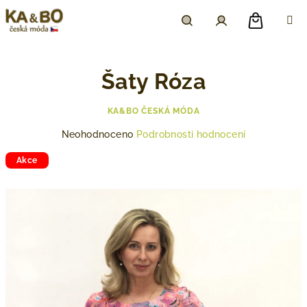
Přejít
na
obsah
Nákupn
Hledat
Přihlášení
Šaty ⁠Róza
košík
KA&BO ČESKÁ MÓDA
Průměrné
Neohodnoceno
Podrobnosti hodnocení
hodnocení
produktu
Akce
je
0,0
z
5
hvězdiček.