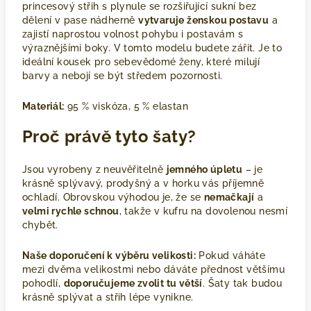
princesový střih s plynule se rozšiřující sukní bez
dělení v pase nádherně
vytvaruje ženskou postavu
a
zajistí naprostou volnost pohybu i postavám s
výraznějšími boky. V tomto modelu budete zářit. Je to
ideální kousek pro sebevědomé ženy, které milují
barvy a nebojí se být středem pozornosti.
Materiál:
95 % viskóza, 5 % elastan
Proč právě tyto šaty?
Jsou vyrobeny z neuvěřitelně
jemného úpletu
– je
krásně splývavý, prodyšný a v horku vás příjemně
ochladí. Obrovskou výhodou je, že se
nemačkají
a
velmi rychle schnou
, takže v kufru na dovolenou nesmí
chybět.
Naše doporučení k výběru velikosti:
Pokud váháte
mezi dvěma velikostmi nebo dáváte přednost většímu
pohodlí,
doporučujeme zvolit tu větší
. Šaty tak budou
krásně splývat a střih lépe vynikne.