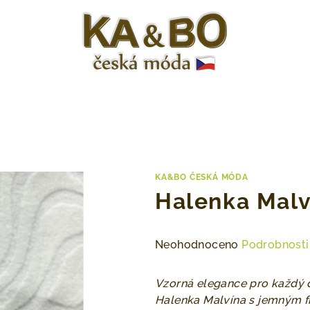
KA&BO ČESKÁ MÓDA
Halenka Malv
Průměrné
Neohodnoceno
Podrobnosti
hodnocení
produktu
Vzorná elegance pro každý 
je
Halenka Malvína s jemným f