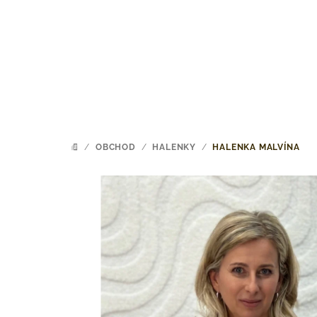
Přejít
na
obsah
/
OBCHOD
/
HALENKY
/
HALENKA MALVÍNA
DOMŮ