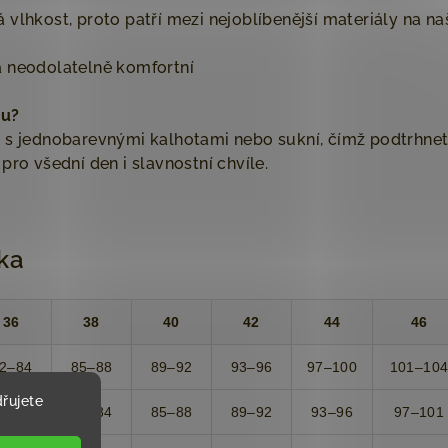
 vlhkost, proto patří mezi nejoblíbenější materiály na 
 neodolatelně komfortní
ku?
s jednobarevnými kalhotami nebo sukní, čímž podtrhnete j
pro všední den i slavnostní chvíle.
lka
36
38
40
42
44
46
2–84
85–88
89–92
93–96
97–100
101–10
řujete
4–78
79–84
85–88
89–92
93–96
97–101