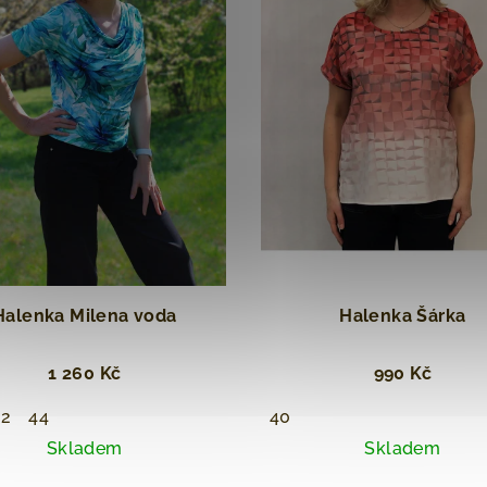
Halenka Milena voda
Halenka Šárka
1 260 Kč
990 Kč
42
44
40
Skladem
Skladem