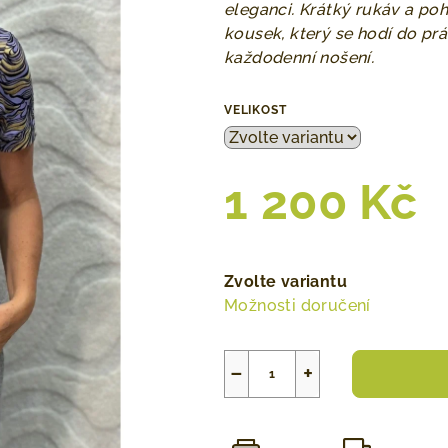
0,0
eleganci. Krátký rukáv a poh
z
kousek, který se hodí do prá
5
každodenní nošení.
hvězdiček.
VELIKOST
1 200 Kč
Měrná
cena:
Zvolte variantu
Možnosti doručení
−
+