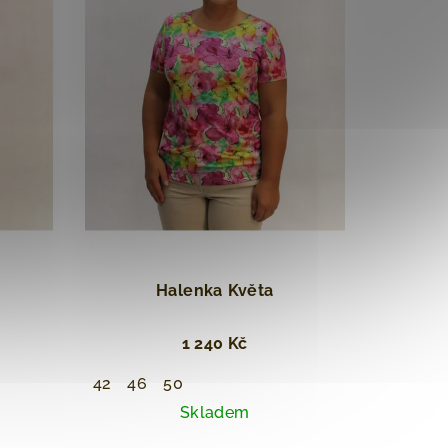
Halenka ⁠Květa
1 240 Kč
42
46
50
Skladem