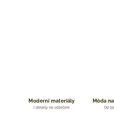
Moderní materiály
Móda na
y
I detaily na oblečení
Od ba