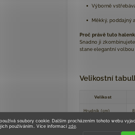
Výborně vstřebává
Měkký, poddajný a
Proč právě tuto halen
Snadno ji zkombinujete 
stane elegantní volbou 
Velikostní tabu
Velikost
Hrudník (cm)
8
používá soubory cookie. Dalším procházením tohoto webu vyjad
Pas (cm)
7
ejich používáním.. Více informací
zde
.