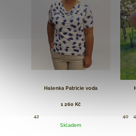
Halenka Patricie voda
1 260 Kč
42
40
Skladem