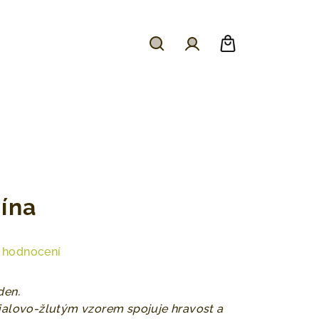
Hledat
Přihlášení
Nákupní
košík
ína
 hodnocení
den.
ialovo-žlutým vzorem spojuje hravost a