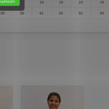
Souhlasím
18
18
18
19
19
19
60
60
61
62
62
63