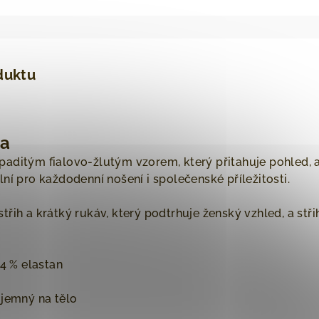
duktu
na
ditým fialovo-žlutým vzorem, který přitahuje pohled, ani
ní pro každodenní nošení i společenské příležitosti.
řih a krátký rukáv, který podtrhuje ženský vzhled, a stř
4 % elastan
 jemný na tělo