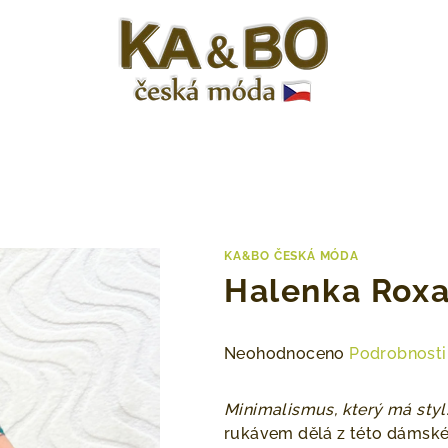
KA&BO ČESKÁ MÓDA
Halenka Rox
Průměrné
Neohodnoceno
Podrobnosti
hodnocení
produktu
Minimalismus, který má styl
je
rukávem dělá z této dámské