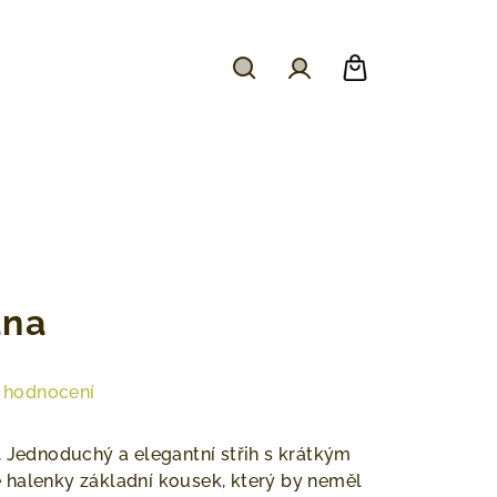
Hledat
Přihlášení
Nákupní
košík
ana
 hodnocení
.
Jednoduchý a elegantní střih s krátkým
 halenky základní kousek, který by neměl