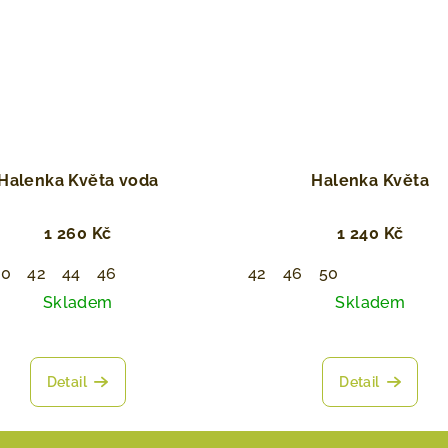
Halenka Květa voda
Halenka ⁠Květa
1 260 Kč
1 240 Kč
40
42
44
46
42
46
50
Skladem
Skladem
Detail
Detail