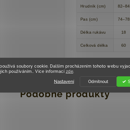
Hrudník (cm)
82–84
Pas (cm)
74–78
Délka rukávu
18
Celková délka
60
používá soubory cookie. Dalším procházením tohoto webu vyjad
ejich používáním.. Více informací
zde
.
Nastavení
Odmítnout
Podobné produkty