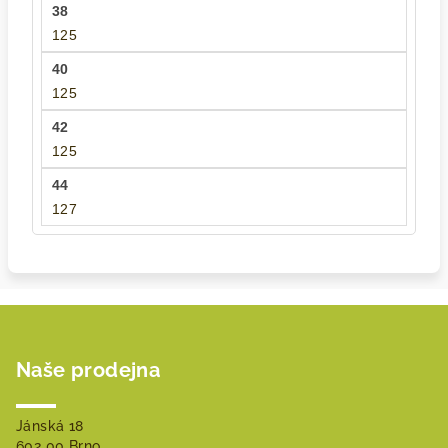
125
125
125
127
Z
á
Naše prodejna
p
a
t
Jánská 18
602 00 Brno