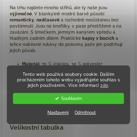
Na trhu najdete mnoho střihů, ale ty naše jsou
výjimečné
. V blankytně modré barvě působí
romanticky
,
nadčasově
a rozhodně nezůstanou bez
povšimnutí. Jsou na knoflíky, v pase přestřižené a na
zavázání. S límečkem, jemným kanýrem vpředu a
hladkým zadním dílem. Praktické
kapsy v bocích
a
lehce nabírané rukávy do poloviny paže jen podtrhují
jejich půvab.
Materiál
: 70 % viskóza, 30 % polyester
Tento web používá soubory cookie. Dalším
procházením tohoto webu vyjadřujete souhlas s
Proč právě tyto šaty?
jejich používáním.. Více informací
zde
.
Ať už jste
romantická duše
, nebo jen hledáte kousek,
Souhlasím
ve kterém zazáříte,
tyto šaty vás okouzlí
. Budete se v
nich cítit žensky, elegantně a sebevědomě.
Nastavení
Odmítnout
Velikostní tabulka