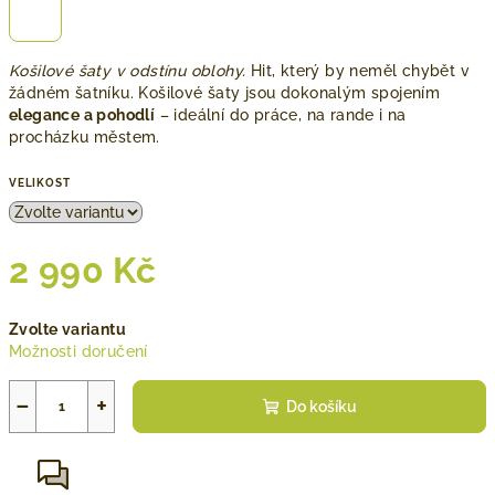
Košilové šaty v odstínu oblohy.
Hit, který by neměl chybět v
žádném šatníku. Košilové šaty jsou dokonalým spojením
elegance a pohodlí
– ideální do práce, na rande i na
procházku městem.
VELIKOST
2 990 Kč
Měrná
Zvolte variantu
cena:
Možnosti doručení
−
+
Do košíku