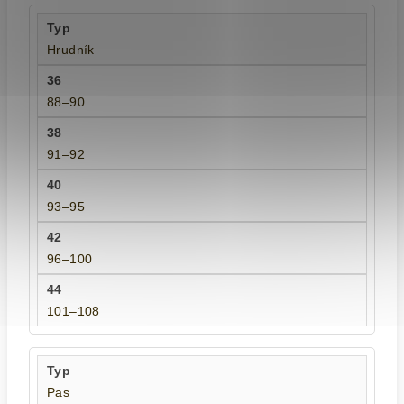
Hrudník
88–90
91–92
93–95
96–100
101–108
Pas