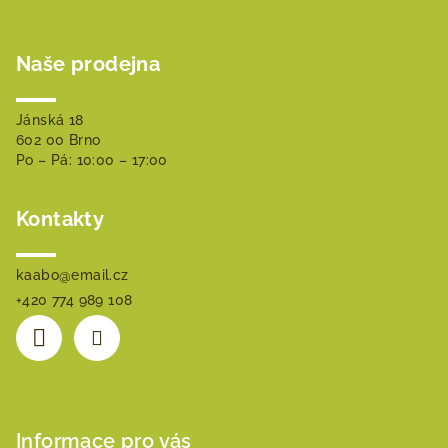
Z
á
Naše prodejna
p
a
t
Jánská 18
602 00 Brno
í
Po – Pá: 10:00 – 17:00
Kontakty
kaabo
@
email.cz
+420 774 989 108
Informace pro vás