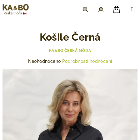
Přejít
na
obsah
Nákupn
Hledat
Přihlášení
Košile Černá
košík
KA&BO ČESKÁ MÓDA
Průměrné
Neohodnoceno
Podrobnosti hodnocení
hodnocení
produktu
je
0,0
z
5
hvězdiček.