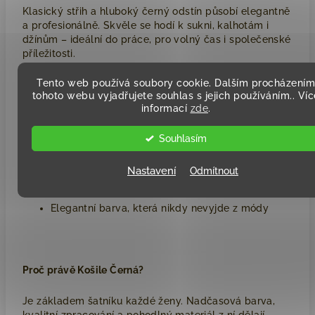
Klasický střih a hluboký černý odstín působí elegantně
a profesionálně. Skvěle se hodí k sukni, kalhotám i
džínům – ideální do práce, pro volný čas i společenské
příležitosti.
Tento web používá soubory cookie. Dalším procházením
tohoto webu vyjadřujete souhlas s jejich používáním.. Víc
informací
zde
.
Materiál:
100 % bavlna
Souhlasím
Měkká, prodyšná a pohodlná
Nastavení
Odmítnout
Klasický, dobře padnoucí střih
Elegantní barva, která nikdy nevyjde z módy
Proč právě Košile Černá?
Je základem šatníku každé ženy. Nadčasová barva,