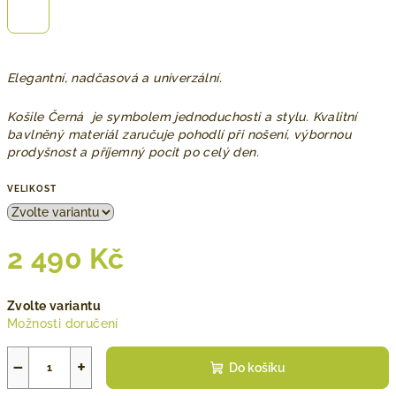
Elegantní, nadčasová a univerzální.
Košile Černá je symbolem jednoduchosti a stylu. Kvalitní
bavlněný materiál zaručuje pohodlí při nošení, výbornou
prodyšnost a příjemný pocit po celý den.
VELIKOST
2 490 Kč
Měrná
Zvolte variantu
cena:
Možnosti doručení
−
+
Do košíku