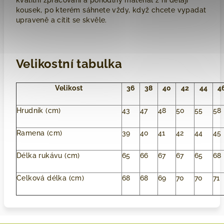
kvalitní zpracování a pohodlný materiál z ní dělají
kousek, po kterém sáhnete vždy, když chcete vypadat
upraveně a cítit se skvěle.
Velikostní tabulka
Velikost
36
38
40
42
44
4
Hrudník (cm)
43
47
48
50
55
58
Ramena (cm)
39
40
41
42
44
45
Délka rukávu (cm)
65
66
67
67
65
68
Celková délka (cm)
68
68
69
70
70
71