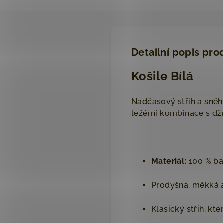
Detailní popis pro
Košile Bílá
Nadčasový střih a sněho
ležérní kombinace s dž
Materiál:
100 % ba
Prodyšná, měkká a
Klasický střih, kt