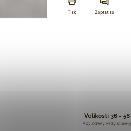
Tisk
Zeptat se
Velikosti 36 - 56
Aby oděvy vždy slušel