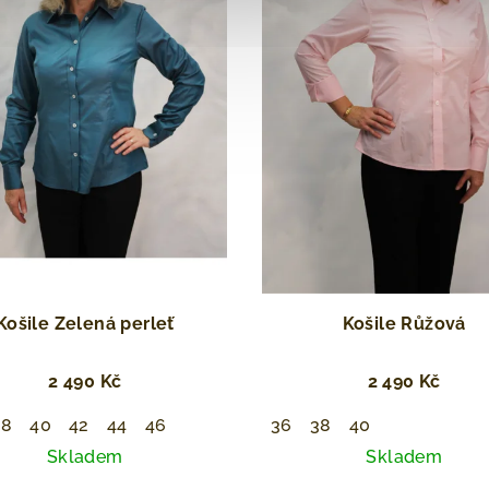
Košile Zelená perleť
Košile Růžová
2 490 Kč
2 490 Kč
38
40
42
44
46
36
38
40
Skladem
Skladem