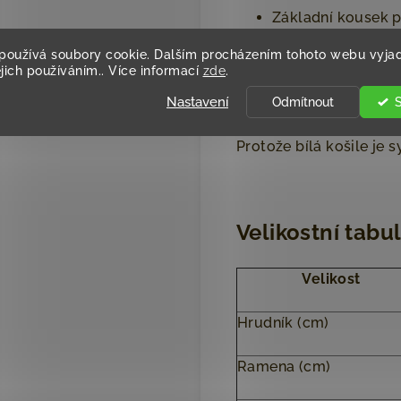
Základní kousek p
používá soubory cookie. Dalším procházením tohoto webu vyjad
ejich používáním.. Více informací
zde
.
Nastavení
Proč právě Košile Bílá
Odmítnout
Protože bílá košile je
Velikostní tabu
Velikost
Hrudník (cm)
Ramena (cm)