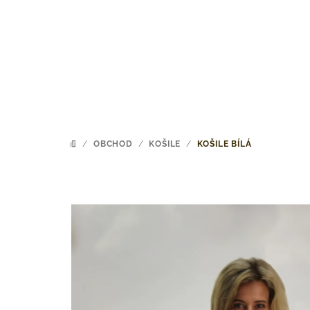
Přejít
na
obsah
/
OBCHOD
/
KOŠILE
/
KOŠILE BÍLÁ
DOMŮ