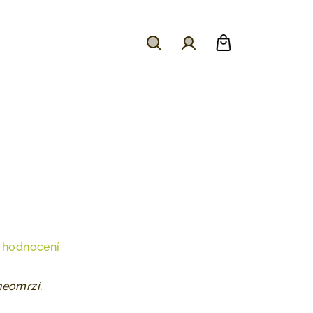
Hledat
Přihlášení
Nákupní
košík
 hodnocení
neomrzí.