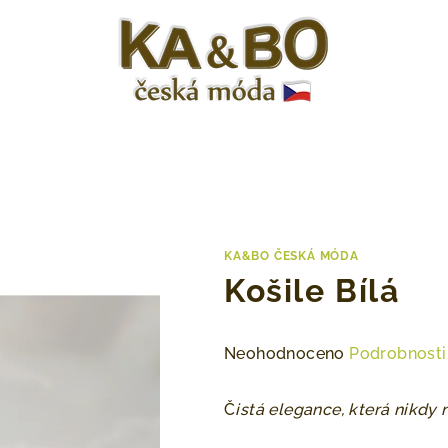
KA&BO ČESKÁ MÓDA
Košile Bílá
Průměrné
Neohodnoceno
Podrobnosti
hodnocení
produktu
Č
istá elegance, která nikdy 
je