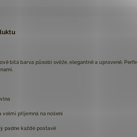
duktu
vě bílá barva působí svěže, elegantně a upraveně. Perfekt
ínami.
vlna
 velmi příjemná na nošení
erý padne každé postavě