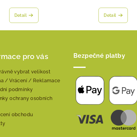
Detail
Detail
rmace pro vás
Bezpečné platby
rávně vybrat velikost
a / Vrácení / Reklamace
dní podmínky
nky ochrany osobních
cení obchodu
kty