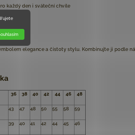
ro každý den i sváteční chvíle
řujete
?
Souhlasím
 symbolem elegance a čistoty stylu. Kombinujte ji podle 
lka
36
38
40
42
44
46
48
43
47
48
50
55
58
59
39
40
41
42
44
45
46