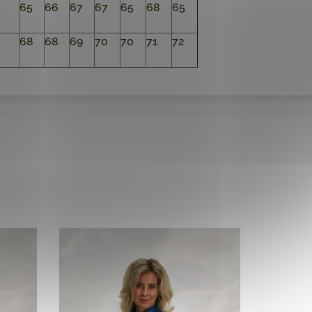
65
66
67
67
65
68
65
68
68
69
70
70
71
72