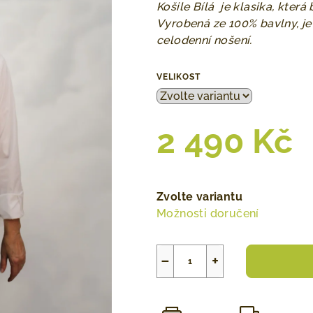
0,0
Košile Bílá je klasika, kter
z
Vyrobená ze 100% bavlny, je
5
celodenní nošení.
hvězdiček.
VELIKOST
2 490 Kč
Měrná
cena:
Zvolte variantu
Možnosti doručení
−
+