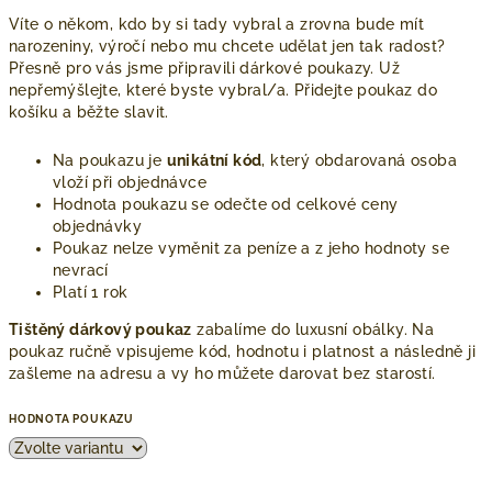
Víte o někom, kdo by si tady vybral a zrovna bude mít
narozeniny, výročí nebo mu chcete udělat jen tak radost?
Přesně pro vás jsme připravili dárkové poukazy. Už
nepřemýšlejte, které byste vybral/a. Přidejte poukaz do
košíku a běžte slavit.
Na poukazu je
unikátní kód
, který obdarovaná osoba
vloží při objednávce
Hodnota poukazu se odečte od celkové ceny
objednávky
Poukaz nelze vyměnit za peníze a z jeho hodnoty se
nevrací
Platí 1 rok
Tištěný dárkový poukaz
zabalíme do luxusní obálky. Na
poukaz ručně vpisujeme kód, hodnotu i platnost a následně ji
zašleme na adresu a vy ho můžete darovat bez starostí.
HODNOTA POUKAZU