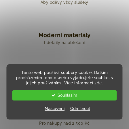
Aby oděvy vždy slušely
Moderní materiály
I detaily na oblečení
Tento web používá soubory cookie. Dalším
Móda napříč generacemi
procházením tohoto webu vyjadřujete souhlas s
jejich používáním.. Více informací
Od babičky po vnučku
zde
.
Souhlasím
Nastavení
Odmítnout
Doprava zdarma
Pro nákupy nad 2 500 Kč