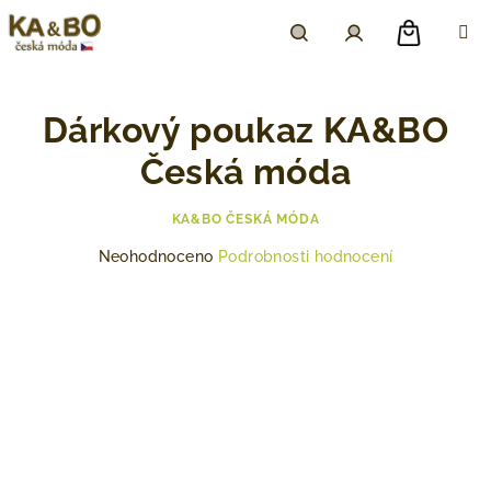
Přejít
na
obsah
Nákupn
Hledat
Přihlášení
Dárkový poukaz KA&BO
košík
Česká móda
KA&BO ČESKÁ MÓDA
Průměrné
Neohodnoceno
Podrobnosti hodnocení
hodnocení
produktu
je
0,0
z
5
hvězdiček.