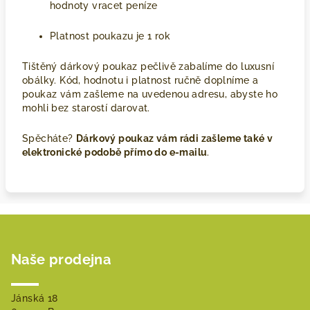
hodnoty vracet peníze
Platnost poukazu je 1 rok
Tištěný dárkový poukaz pečlivě zabalíme do luxusní
obálky. Kód, hodnotu i platnost ručně doplníme a
poukaz vám zašleme na uvedenou adresu, abyste ho
mohli bez starostí darovat.
Spěcháte?
Dárkový poukaz vám rádi zašleme také v
elektronické podobě přímo do e-mailu
.
Z
á
Naše prodejna
p
a
t
Jánská 18