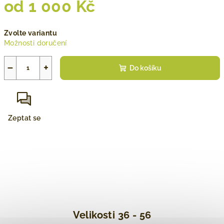
od
1 000 Kč
Měrná
Zvolte variantu
cena:
Možnosti doručení
−
+
Do košíku
Zeptat se
Velikosti 36 - 56