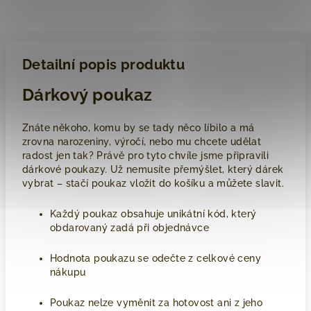
Detailní popis produktu
Dárkový poukaz
Znáte někoho, komu by se tady něco líbilo a má
zrovna narozeniny, výročí, nebo mu chcete udělat
radost jen tak? Právě pro tyto chvíle jsme připravili
dárkové poukazy. Už nemusíte přemýšlet, který dárek
vybrat – stačí poukaz vložit do košíku a můžete slavit.
Každý poukaz obsahuje unikátní kód, který
obdarovaný zadá při objednávce
Hodnota poukazu se odečte z celkové ceny
nákupu
Poukaz nelze vyměnit za hotovost ani z jeho